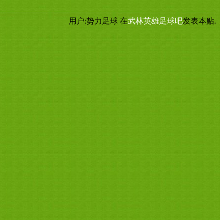
用户:势力足球
在
武林英雄足球吧
发表本贴.