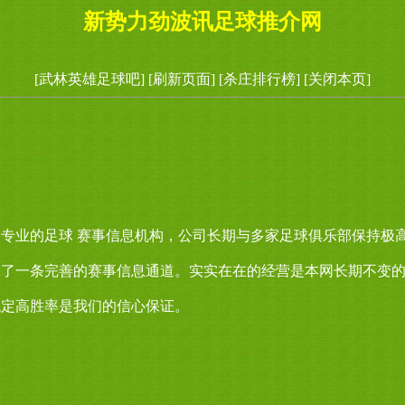
新势力劲波讯足球推介网
[武林英雄足球吧]
[刷新页面]
[杀庄排行榜]
[关闭本页]
专业的足球 赛事信息机构，公司长期与多家足球俱乐部保持极
备了一条完善的赛事信息通道。实实在在的经营是本网长期不变
稳定高胜率是我们的信心保证。