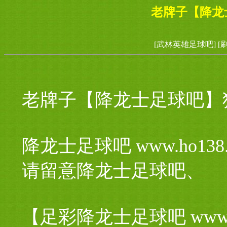
老牌子【降龙
[武林英雄足球吧]
[
老牌子【降龙士足球吧】
降龙士足球吧 www.ho138
请留意降龙士足球吧、
【足彩降龙士足球吧 www.