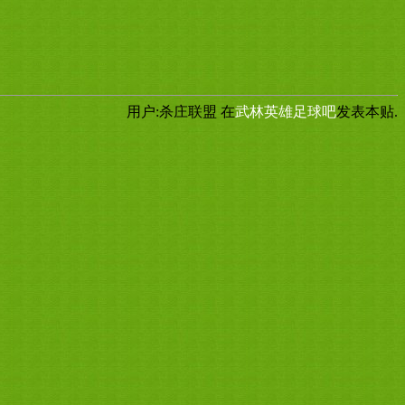
用户:杀庄联盟
在
武林英雄足球吧
发表本贴.