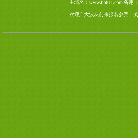
主域名：www.bb811.com 备
欢迎广大波友前来报名参赛，